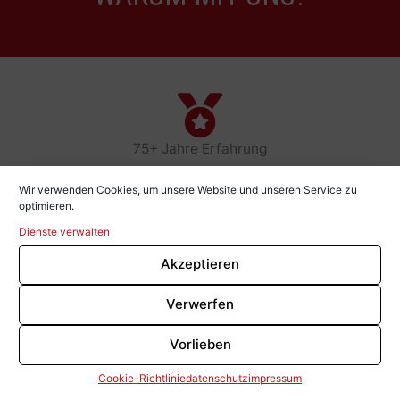
75+ Jahre Erfahrung
Wir verwenden Cookies, um unsere Website und unseren Service zu
optimieren.
Dienste verwalten
professioneller Service
Akzeptieren
Verwerfen
Vorlieben
5000+ realisierte Projekte
Cookie-Richtlinie
datenschutz
impressum